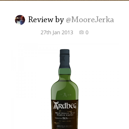
Irish Whiskey
Review by
@MooreJerka
Canadian Whisky
27th Jan 2013
0
Popular distilleries
A
Ardbeg
L
Laphroaig
L
Lagavulin