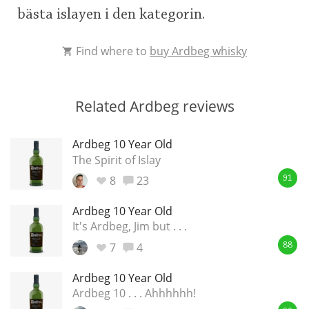
bästa islayen i den kategorin.
This
rating
Find where to
buy Ardbeg whisky
In Memory...
<65
70
75
80
85
90
95
100
Related Ardbeg reviews
Whisky and baseball
Ardbeg 10 Year Old
The Spirit of Islay
8
23
91
Ardbeg 10 Year Old
It's Ardbeg, Jim but . . .
7
4
88
Ardbeg 10 Year Old
Ardbeg 10 . . . Ahhhhhh!