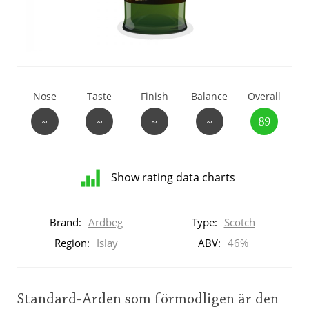
T
Thomas H. Handy
S
Springbank
Nose
Taste
Finish
Balance
Overall
~
~
~
~
89
Top discussions
Show rating data charts
So, what are you drinking now?
Distribution
of
Brand:
Ardbeg
Type:
Scotch
ratings
Announcement about the future of
for
Region:
Islay
ABV:
46%
Connosr
this:
brand
user
Standard-Arden som förmodligen är den
Happy Birthday!!