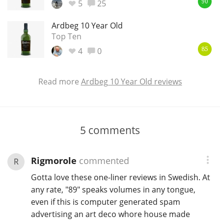
5
25
90
Ardbeg 10 Year Old
Top Ten
4
0
85
Read more
Ardbeg 10 Year Old reviews
5
comments
Rigmorole
commented
R
Gotta love these one-liner reviews in Swedish. At
any rate, "89" speaks volumes in any tongue,
even if this is computer generated spam
advertising an art deco whore house made