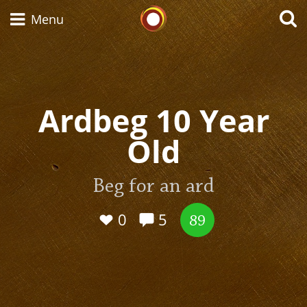
Whisky Connosr
Menu
Types of whisky
Ardbeg 10 Year
Old
Scotch Whisky
Beg for an ard
Japanese Whisky
0
5
89
American Whiskey